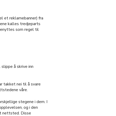
el et reklamebanner) fra
ene kalles tredjeparts
benyttes som regel til
 slippe å skrive inn
 takket nei til å svare
ettstedene våre.
rskjellige stegene i dem. I
ropplevelsen, og i den
t nettsted. Disse