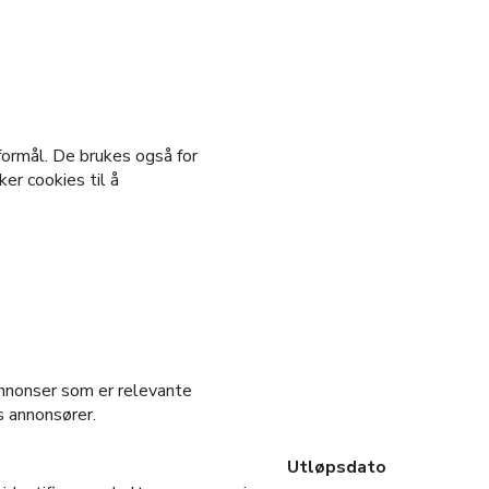
formål. De brukes også for
er cookies til å
annonser som er relevante
s annonsører.
Utløpsdato