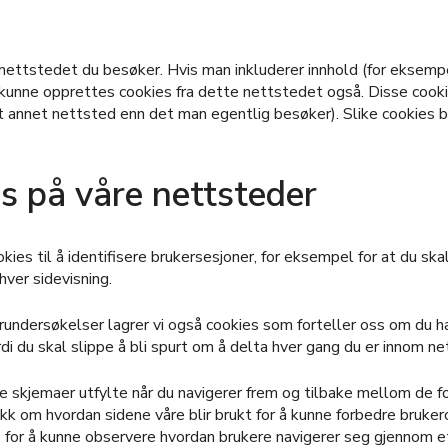
nettstedet du besøker. Hvis man inkluderer innhold (for eksemp
 kunne opprettes cookies fra dette nettstedet også. Disse cooki
 et annet nettsted enn det man egentlig besøker). Slike cookies 
s på våre nettsteder
ies til å identifisere brukersesjoner, for eksempel for at du skal
hver sidevisning.
rundersøkelser lagrer vi også cookies som forteller oss om du har
ordi du skal slippe å bli spurt om å delta hver gang du er innom n
de skjemaer utfylte når du navigerer frem og tilbake mellom de fo
tikk om hvordan sidene våre blir brukt for å kunne forbedre bruke
s for å kunne observere hvordan brukere navigerer seg gjennom e