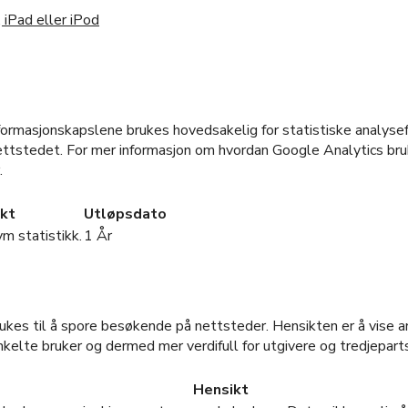
 iPad eller iPod
formasjonskapslene brukes hovedsakelig for statistiske analyse
nettstedet. For mer informasjon om hvordan Google Analytics bruk
.
kt
Utløpsdato
ym statistikk.
1 År
ukes til å spore besøkende på nettsteder. Hensikten er å vise 
kelte bruker og dermed mer verdifull for utgivere og tredjepart
Hensikt