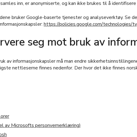
amles inn, er anonymiserte, og kan ikke brukes til å identifiser
dene bruker Google-baserte tjenester og analyseverktøy. Se de
informasjonskapsler:
https://policies.google.com/technologies/t
vere seg mot bruk av infor
uk av informasjonskapsler må man endre sikkerhetsinnstillingene 
nligste nettleserne finnes nedenfor. Der hvor det ikke finnes norsk
lorer
l av Microsofts personvernerklæring)
osh