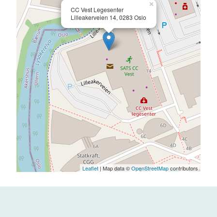
×
CC Vest Legesenter
Lilleakerveien 14, 0283 Oslo
Leaflet
| Map data ©
OpenStreetMap
contributors